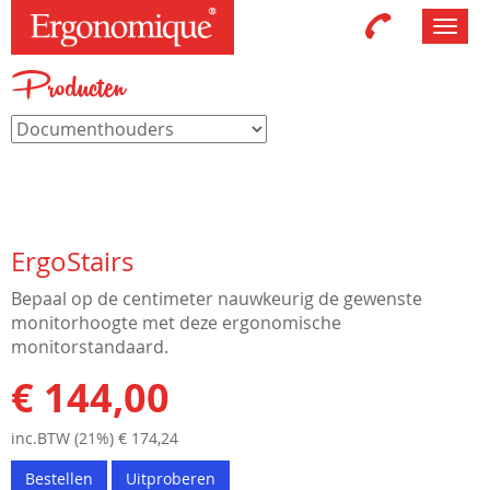
Toggl
navig
Producten
ErgoStairs
Bepaal op de centimeter nauwkeurig de gewenste
monitorhoogte met deze ergonomische
monitorstandaard.
€ 144,00
inc.BTW (21%) € 174,24
Bestellen
Uitproberen