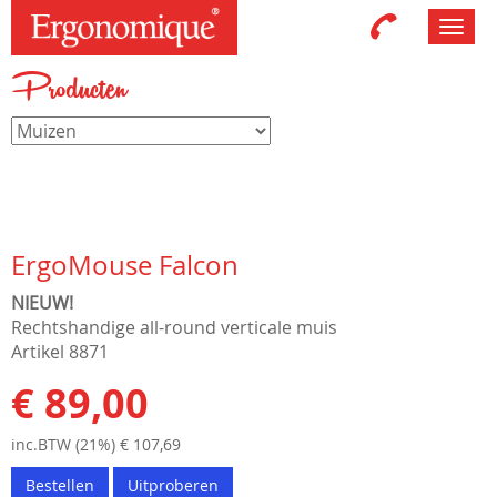
Toggl
navig
Producten
ErgoMouse Falcon
NIEUW!
Rechtshandige all-round verticale muis
Artikel 8871
€ 89,00
inc.BTW (21%) € 107,69
Bestellen
Uitproberen